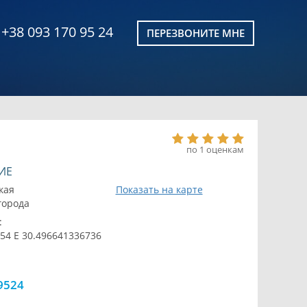
+38 093 170 95 24
ПЕРЕЗВОНИТЕ МНЕ
по 1 оценкам
ИЕ
кая
Показать на карте
 города
:
54 E 30.496641336736
9524